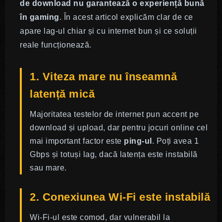
de download nu garantează o experiență bună
în gaming
. În acest articol explicăm clar de ce
apare lag-ul chiar și cu internet bun și ce soluții
reale funcționează.
1. Viteza mare nu înseamnă
latență mică
Majoritatea testelor de internet pun accent pe
download și upload, dar pentru jocuri online cel
mai important factor este
ping-ul
. Poți avea 1
Gbps și totuși lag, dacă latența este instabilă
sau mare.
2. Conexiunea Wi-Fi este instabilă
Wi-Fi-ul este comod, dar vulnerabil la