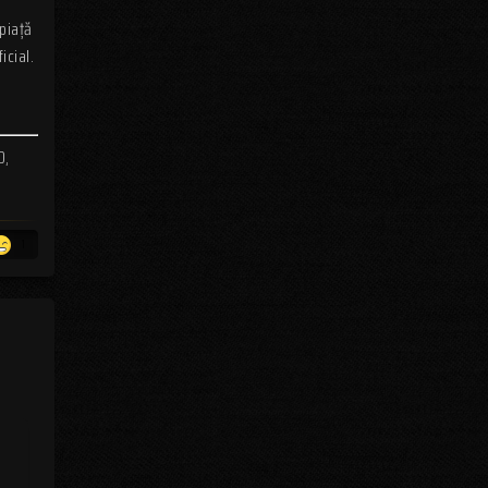
piață
icial.
0,
1