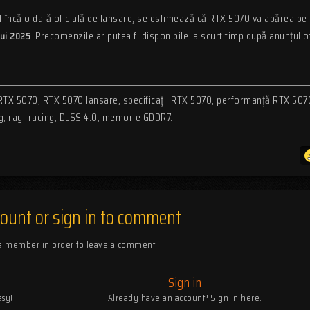
t încă o dată oficială de lansare, se estimează că RTX 5070 va apărea pe 
. Precomenzile ar putea fi disponibile la scurt timp după anunțul of
lui 2025
RTX 5070, RTX 5070 lansare, specificații RTX 5070, performanță RTX 507
, ray tracing, DLSS 4.0, memorie GDDR7.
count or sign in to comment
 a member in order to leave a comment
Sign in
asy!
Already have an account? Sign in here.