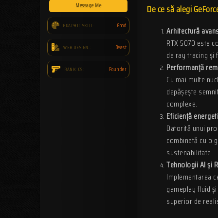
Message Me
De ce să alegi GeFor
Good
GRAPHIC SKILL:
Arhitectură avan
RTX 5070 este con
Beast
WEB DESIGN.:
de ray tracing și 
Performanță rem
Founder
RANK: CS:
Cu mai multe nuc
depășește semnifi
complexe.
Eficiență energet
Datorită unui pr
combinată cu o ge
sustenabilitate.
Tehnologii AI și 
Implementarea ce
gameplay fluid și
superior de reali