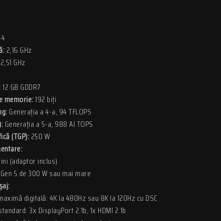
44
ă:
2,16 GHz
2,51 GHz
:
12 GB GDDR7
de memorie:
192 biți
ng:
Generația a 4-a, 94 TFLOPS
:
Generația a 5-a, 988 AI TOPS
fică (TGP):
250 W
mentare:
ini (adaptor inclus)
 Gen 5 de 300 W sau mai mare
șaj:
maximă digitală: 4K la 480Hz sau 8K la 120Hz cu DSC
standard: 3x DisplayPort 2.1b, 1x HDMI 2.1b