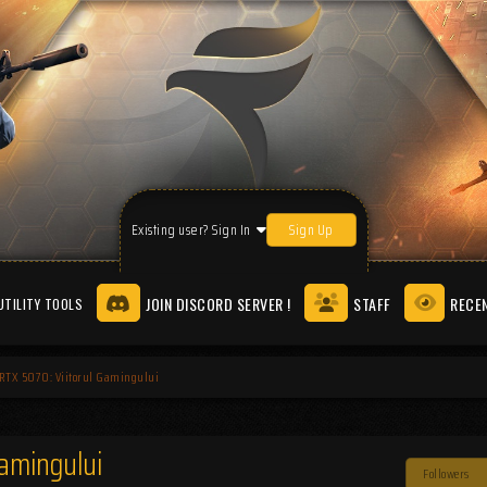
Sign Up
Existing user? Sign In
JOIN DISCORD SERVER !
STAFF
RECEN
UTILITY TOOLS
 RTX 5070: Viitorul Gamingului
Gamingului
Followers