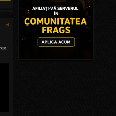
ă
oresc