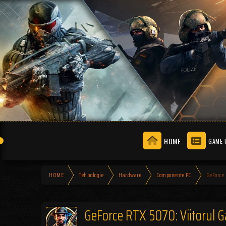
HOME
GAME 
HOME
Tehnologie
Hardware
Componente PC
GeForce
GeForce RTX 5070: Viitorul 