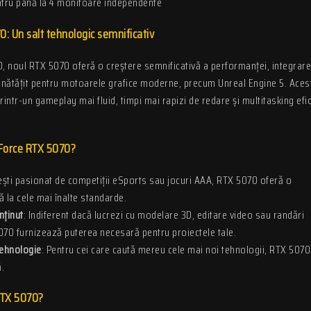
tru până la 4 monitoare independente
: Un salt tehnologic semnificativ
 noul RTX 5070 oferă o creștere semnificativă a performanței, integrare
unătățit pentru motoarele grafice moderne, precum Unreal Engine 5. Aces
rintr-un gameplay mai fluid, timpi mai rapizi de redare și multitasking efi
eForce RTX 5070?
ești pasionat de competiții eSports sau jocuri AAA, RTX 5070 oferă o
ă la cele mai înalte standarde.
nținut
: Indiferent dacă lucrezi cu modelare 3D, editare video sau randări
70 furnizează puterea necesară pentru proiectele tale.
tehnologie
: Pentru cei care caută mereu cele mai noi tehnologii, RTX 5070
.
 RTX 5070?