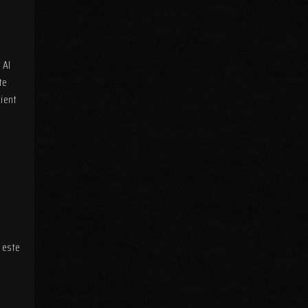
 AI
te
cient
 este