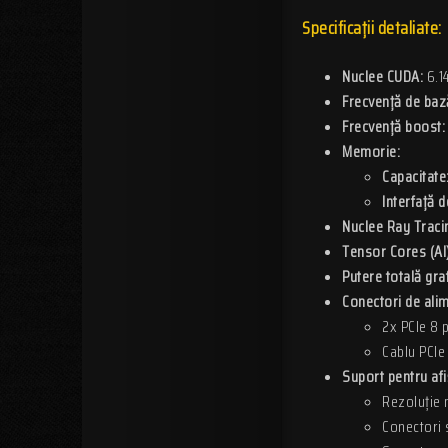
Specificații detaliate:
Nuclee CUDA:
6.1
Frecvență de baz
Frecvență boost:
Memorie:
Capacitate
Interfață 
Nuclee Ray Traci
Tensor Cores (AI)
Putere totală gra
Conectori de ali
2x PCIe 8 p
Cablu PCIe
Suport pentru afi
Rezoluție 
Conectori 