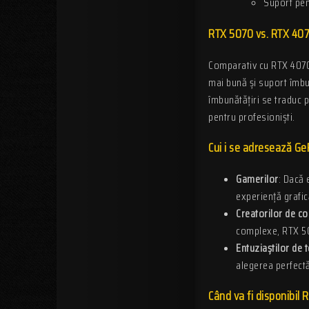
Suport pen
RTX 5070 vs. RTX 4070
Comparativ cu RTX 4070,
mai bună și suport îmb
îmbunătățiri se traduc p
pentru profesioniști.
Cui i se adresează G
Gamerilor
: Dacă 
experiență grafic
Creatorilor de co
complexe, RTX 50
Entuziaștilor de 
alegerea perfectă
Când va fi disponibil