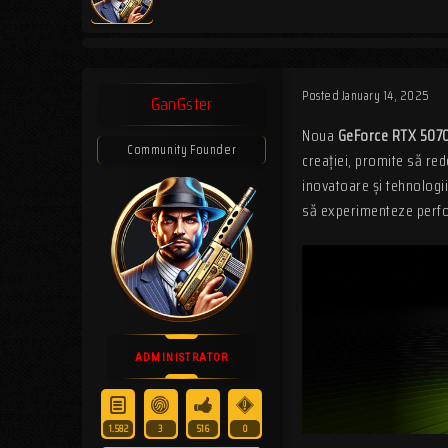
Posted
January 14, 2025
GanGster
Noua
GeForce RTX 507
Community Founder
creației, promite să re
inovatoare și tehnologi
să experimenteze perfo
ADMINISTRATOR
1.582
3
516
0