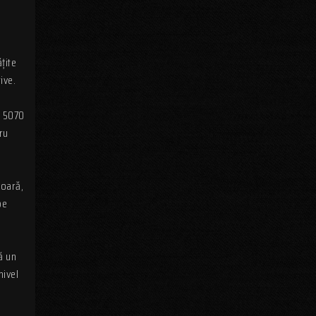
țite
ive.
X 5070
ru
ioară,
pe
ă un
nivel