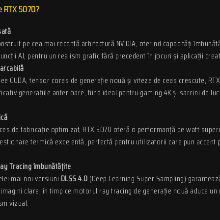
ce RTX 5070?
sată
struit pe cea mai recentă arhitectură NVIDIA, oferind capacități îmbunătă
funcții AI, pentru un realism grafic fără precedent în jocuri și aplicații creat
arcabilă
lee CUDA, tensor cores de generație nouă și viteze de ceas crescute, RT
cativ generațiile anterioare, fiind ideal pentru gaming 4K și sarcini de luc
ică
oces de fabricație optimizat, RTX 5070 oferă o performanță pe watt super
stionare termică excelentă, perfectă pentru utilizatorii care pun accent 
Ray Tracing îmbunătățite
lei mai noi versiuni
DLSS 4.0
(Deep Learning Super Sampling) garanteaz
 imagini clare, în timp ce motorul ray tracing de generație nouă aduce un 
sm vizual.