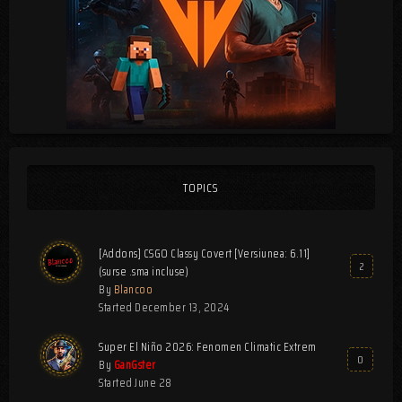
TOPICS
[Addons] CSGO Classy Covert [Versiunea: 6.11]
2
(surse .sma incluse)
By
Blancoo
Started
December 13, 2024
Super El Niño 2026: Fenomen Climatic Extrem
0
By
GanGster
Started
June 28