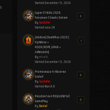
Started
December 13, 2024
25
Super El Niño 2026:
0
Fenomen Climatic Extrem
By
GanGster
Started
June 28
[Addons] DeathRun 2020 [
1
VipMenu +
HOOK,ROPE,GRAB +
AdModels] .
By
m1relU
Started
December 13, 2020
Promoveaza-ti Afacerea
0
Gratuit
By
GanGster
Started
March 8
Resident evil REQUiEM full
0
GamePlay
By
Daniel