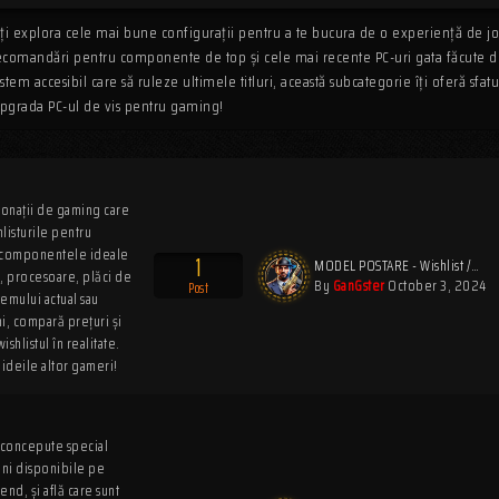
oți explora cele mai bune configurații pentru a te bucura de o experiență de j
e, recomandări pentru componente de top și cele mai recente PC-uri gata făcute 
tem accesibil care să ruleze ultimele titluri, această subcategorie îți oferă sfatu
i upgrada PC-ul de vis pentru gaming!
ionații de gaming care
hlisturile pentru
 cu componentele ideale
1
MODEL POSTARE - Wishlist /…
eo, procesoare, plăci de
By
GanGster
October 3, 2024
Post
temului actual sau
ni, compară prețuri și
shlistul în realitate.
 ideile altor gameri!
e, concepute special
uni disponibile pe
end, și află care sunt