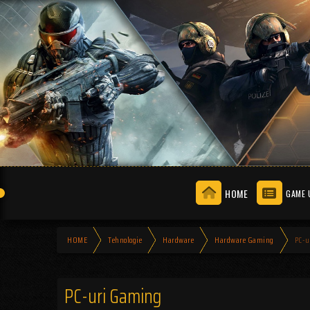
HOME
GAME 
HOME
Tehnologie
Hardware
Hardware Gaming
PC-u
PC-uri Gaming