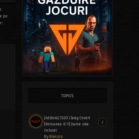
oc
de pe
ri
TOPICS
[Addons] CSGO Classy Covert
2
[Versiunea: 6.11] (surse .sma
incluse)
By
Blancoo