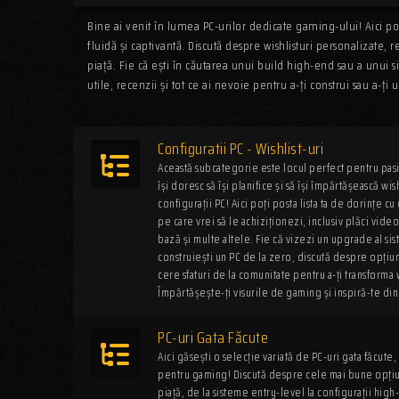
Bine ai venit în lumea PC-urilor dedicate gaming-ului! Aici p
fluidă și captivantă. Discută despre wishlisturi personalizat
piață. Fie că ești în căutarea unui build high-end sau a unui sis
utile, recenzii și tot ce ai nevoie pentru a-ți construi sau a-ț
Configuratii PC - Wishlist-uri
Această subcategorie este locul perfect pentru pas
își doresc să își planifice și să își împărtășească wis
configurații PC! Aici poți posta lista ta de dorințe
pe care vrei să le achiziționezi, inclusiv plăci vid
bază și multe altele. Fie că vizezi un upgrade al sis
construiești un PC de la zero, discută despre opțiu
cere sfaturi de la comunitate pentru a-ți transforma wi
Împărtășește-ți visurile de gaming și inspiră-te din
PC-uri Gata Făcute
Aici găsești o selecție variată de PC-uri gata făcut
pentru gaming! Discută despre cele mai bune opți
piață, de la sisteme entry-level la configurații high-