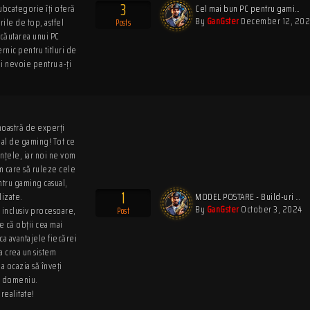
3
subcategorie îți oferă
Cel mai bun PC pentru gami…
By
GanGster
December 12, 20
ile de top, astfel
Posts
n căutarea unui PC
rnic pentru titluri de
ai nevoie pentru a-ți
noastră de experți
ideal de gaming! Tot ce
ințele, iar noi ne vom
em care să ruleze cele
entru gaming casual,
1
lizate.
MODEL POSTARE - Build-uri …
By
GanGster
October 3, 2024
inclusiv procesoare,
Post
 că obții cea mai
a avantajele fiecărei
a crea un sistem
a ocazia să înveți
n domeniu.
realitate!