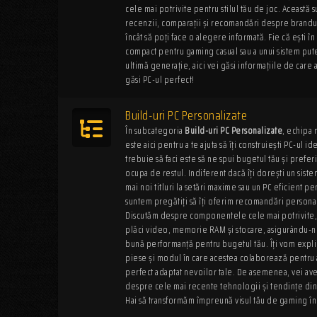
cele mai potrivite pentru stilul tău de joc. Această 
recenzii, comparații și recomandări despre brandur
încât să poți face o alegere informată. Fie că ești î
compact pentru gaming casual sau a unui sistem pute
ultimă generație, aici vei găsi informațiile de care 
găsi PC-ul perfect!
Build-uri PC Personalizate
În subcategoria
Build-uri PC Personalizate
, echipa 
este aici pentru a te ajuta să îți construiești PC-ul 
trebuie să faci este să ne spui bugetul tău și prefer
ocupa de restul. Indiferent dacă îți dorești un sist
mai noi titluri la setări maxime sau un PC eficient p
suntem pregătiți să îți oferim recomandări persona
Discutăm despre componentele cele mai potrivite, 
plăci video, memorie RAM și stocare, asigurându-ne
bună performanță pentru bugetul tău. Îți vom explic
piese și modul în care acestea colaborează pentru 
perfect adaptat nevoilor tale. De asemenea, vei ave
despre cele mai recente tehnologii și tendințe di
Hai să transformăm împreună visul tău de gaming în 