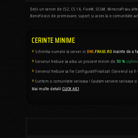
Deții un server de CS2, CS 1.6, FiveM, SCUM, Minecraft sau alte
Beneficiezi de promovare, suport, și acces la o comunitate activ
CERINTE MINIME
»
Schimba numele la server in
DNS
.FRAGS.RO
inainte de a f
»
Serverul trebuie sa aiba un procent minim de
90 %
Uptim
»
Serverul trebuie sa fie Configurat/Finalizat. (Serverul va fi v
»
Suntem o comunitate serioasa ! Cautam servere serioase si d
Mai multe detalii
CLICK AICI