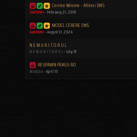
Cerinte Minime - Afilieri DNS
GanGster
-
February 21, 2019
MODEL CERERE DNS
GanGster
-
August 31, 2024
N.E.M.U.R.I.T.O.R.U.L
N.E.M.U.R.I.T.O.R.U.L
-
July 19
RESPAWN.FRAGS.RO
Modjoo
-
April 15