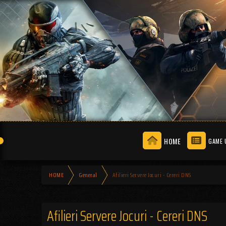
HOME
GAME 
HOME
General
Afilieri Servere Jocuri - Cereri DNS
Afilieri Servere Jocuri - Cereri DNS