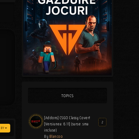
TOPICS
[Addons] CSGO Classy Covert
2
[Versiunea: 6.11] (surse .sma
T BY
incluse)
By
Blancoo