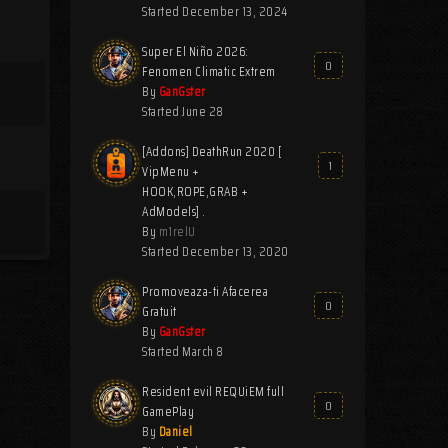
Started
December 13, 2024
Super El Niño 2026:
0
Fenomen Climatic Extrem
By
GanGster
Started
June 28
[Addons] DeathRun 2020 [
1
VipMenu +
HOOK,ROPE,GRAB +
AdModels] .
By
m1relU
Started
December 13, 2020
Promoveaza-ti Afacerea
0
Gratuit
By
GanGster
Started
March 8
Resident evil REQUiEM full
0
GamePlay
By
Daniel