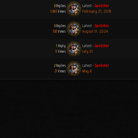
0
Replies
Latest -
GanGster
3.845
Views
February 21, 2019
0
Replies
Latest -
GanGster
932
Views
August 31, 2024
1
Reply
Latest -
GanGster
9
Views
July 21
2
Replies
Latest -
GanGster
21
Views
May 8