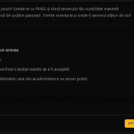
 jocuri? Uneste-te cu FRAGS și oferă serverului tău vizibilitate maximă!
ă de jucători pasionați. Trimite cererea ta și crește-ți serverul alături de noi!
ace cererea
e
.
erificat si studiat inainte de a fi acceptat)
etinatori care stiu sa administreze un server public.
SOR