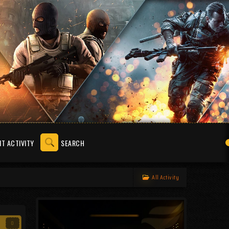
T ACTIVITY
SEARCH
All Activity
0