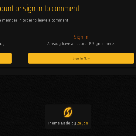
count or sign in to comment
 a member in order to leave a comment
Sign in
asy!
Already have an account? Sign in here.
Sign In Now
Theme Made by
Zayon