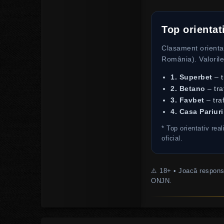
Top orientati
Clasament orienta
România). Valorile 
1. Superbet
– t
2. Betano
– tra
3. Favbet
– traf
4. Casa Pariuri
* Top orientativ rea
oficial.
⚠️
18+ • Joacă responsab
ONJN.