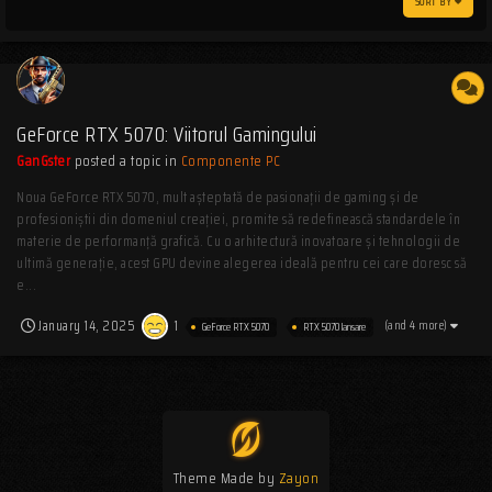
SORT BY
GeForce RTX 5070: Viitorul Gamingului
GanGster
posted a topic in
Componente PC
Noua GeForce RTX 5070, mult așteptată de pasionații de gaming și de
profesioniștii din domeniul creației, promite să redefinească standardele în
materie de performanță grafică. Cu o arhitectură inovatoare și tehnologii de
ultimă generație, acest GPU devine alegerea ideală pentru cei care doresc să
e...
January 14, 2025
1
(and 4 more)
GeForce RTX 5070
RTX 5070 lansare
Theme Made by
Zayon